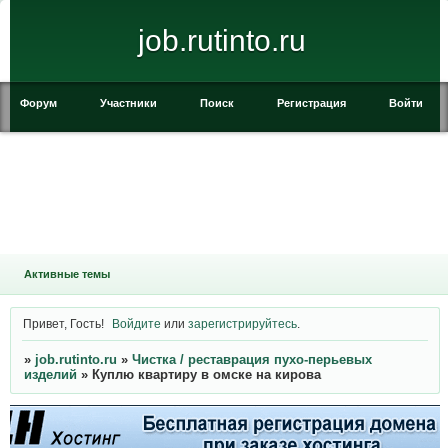
job.rutinto.ru
Форум
Участники
Поиск
Регистрация
Войти
Активные темы
Привет, Гость!
Войдите
или
зарегистрируйтесь
.
»
job.rutinto.ru
»
Чистка / реставрация пухо-перьевых
изделий
»
Куплю квартиру в омске на кирова