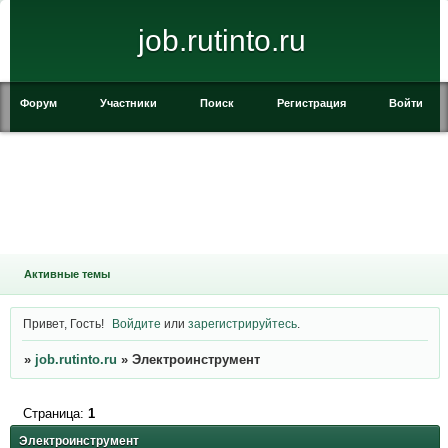
job.rutinto.ru
Форум
Участники
Поиск
Регистрация
Войти
Активные темы
Привет, Гость!
Войдите
или
зарегистрируйтесь
.
»
job.rutinto.ru
»
Электроинструмент
Страница:
1
Электроинструмент