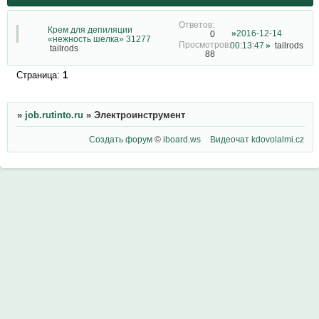
Крем для депиляции
2016-12-14
0
«нежность шелка» 31277
00:13:47
tailrods
tailrods
88
Страница:
1
»
job.rutinto.ru
»
Электроинструмент
Создать форум
©
iboard.ws
Видеочат
kdovolalmi.cz