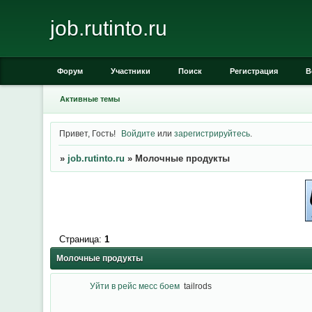
job.rutinto.ru
Форум
Участники
Поиск
Регистрация
В
Активные темы
Привет, Гость!
Войдите
или
зарегистрируйтесь
.
»
job.rutinto.ru
»
Молочные продукты
Страница:
1
Молочные продукты
Уйти в рейс месс боем
tailrods