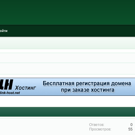
ойти
0
55